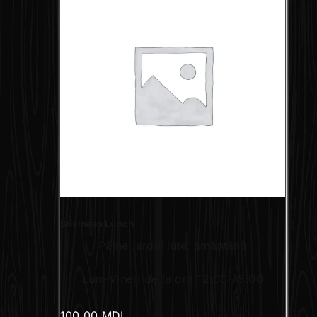
Business Lunch
Pâine ,ardei iute, smântână
Luni-Vineri de la ora 12:00-15:00
100.00
MDL