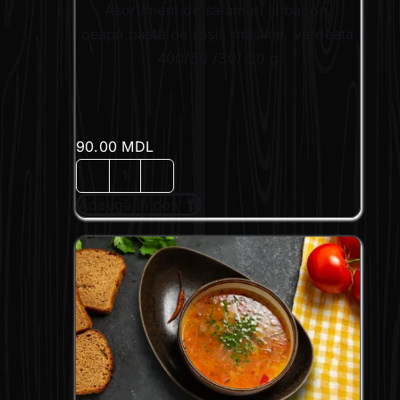
Asortiment de salamuri și bacon,
ceapă,pastă de roșii, măsline, verdeață
400/50 /30/ 20 g
90.00
MDL
Cantitate
Adaugă în coș
Soleancă