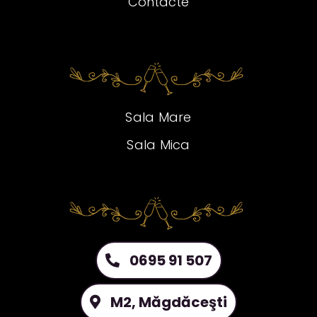
Contacte
Sala Mare
Sala Mica
0695 91 507
M2, Măgdăceşti