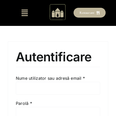
Skip
to
Restaurant
content
Autentificare
Obligatoriu
Nume utilizator sau adresă email
*
Obligatoriu
Parolă
*