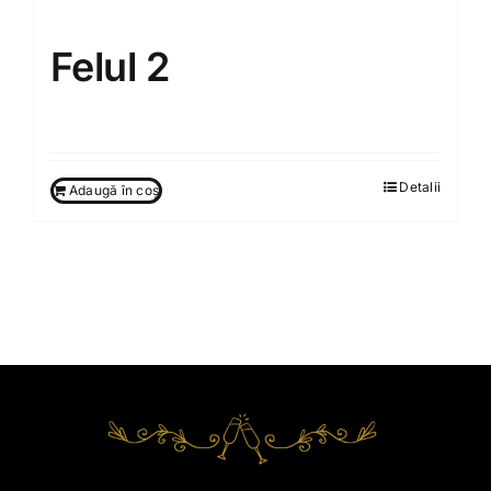
Felul 2
70.00
MDL
Detalii
Adaugă în coș