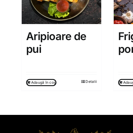
Aripioare de
Fri
pui
po
120.00
MDL
170.0
Detalii
Adaugă în coș
Adaug