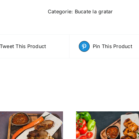
de
porc
Categorie:
Bucate la gratar
și
vită
la
grătar
Tweet This Product
Pin This Product