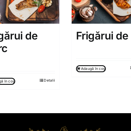
gărui de
Frigărui de
rc
150.00
MDL
0
MDL
Adaugă în coș
Detalii
ă în coș