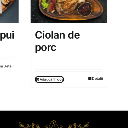
 pui
Ciolan de
porc
250.00
MDL
Detalii
Detalii
Adaugă în coș