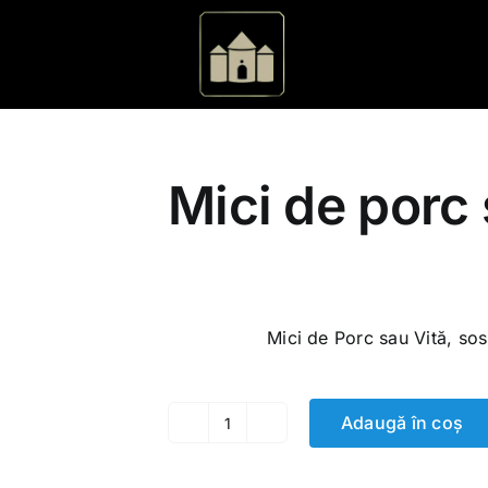
Mici de porc ș
150.00
MDL
Mici de Porc sau Vită, so
Adaugă în coș
Cantitate
Mici