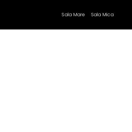
Skip
to
Sala Mare
Sala Mica
content