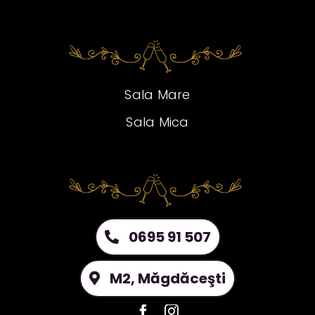
Sala Mare
Sala Mica
0695 91 507
M2, Măgdăceşti