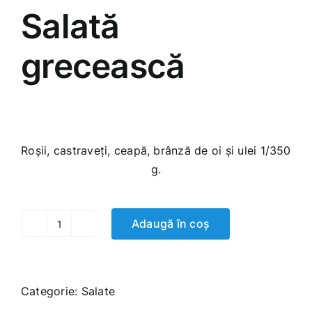
Salată
grecească
90.00
MDL
Roșii, castraveți, ceapă, brânză de oi și ulei 1/350
g.
Adaugă în coș
Cantitate
Salată
grecească
Categorie:
Salate