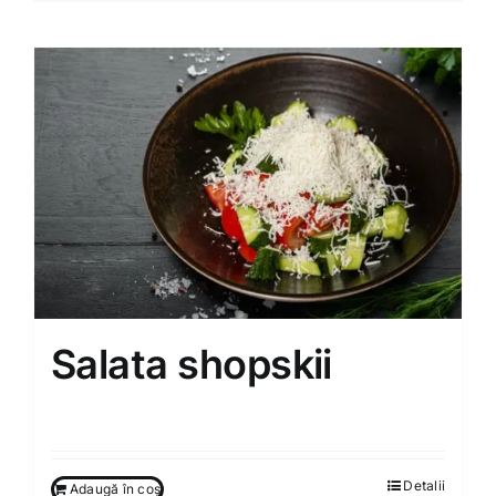
Salata shopskii
85.00
MDL
Detalii
Adaugă în coș