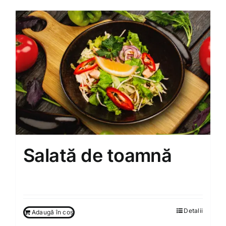
Salată de toamnă
85.00
MDL
Detalii
Adaugă în coș