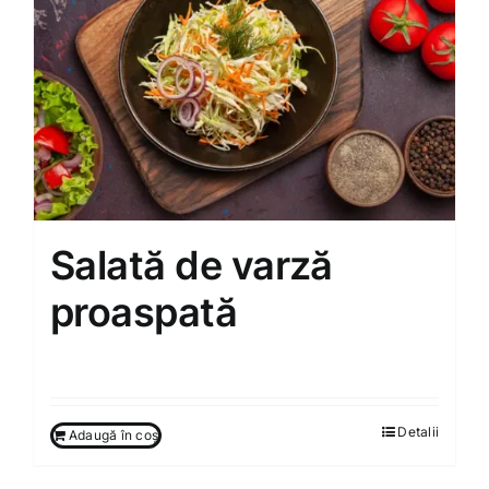
Salată de varză
proaspată
60.00
MDL
Detalii
Adaugă în coș