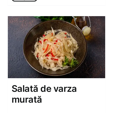
Salată de varza
murată
60.00
MDL