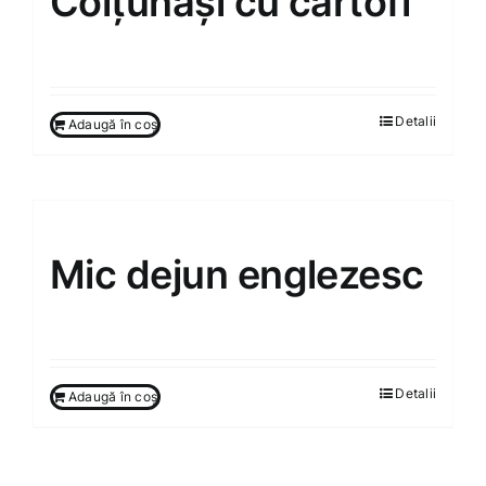
Colțunași cu cartofi
85.00
MDL
Detalii
Adaugă în coș
Mic dejun englezesc
70.00
MDL
Detalii
Adaugă în coș