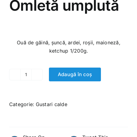
Omletă umplută
95.00
MDL
Ouă de găină, șuncă, ardei, roșii, maioneză,
ketchup 1/200g.
Adaugă în coș
Cantitate
Omletă
umplută
Categorie:
Gustari calde