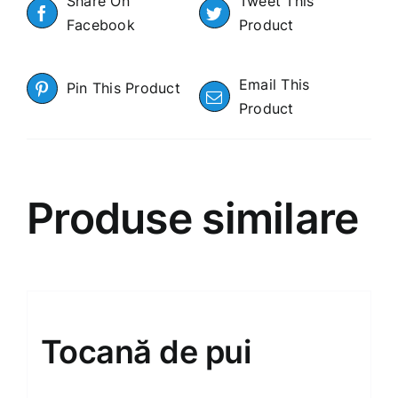
Share On
Tweet This
Facebook
Product
Email This
Pin This Product
Product
Produse similare
Tocană de pui
140.00
MDL