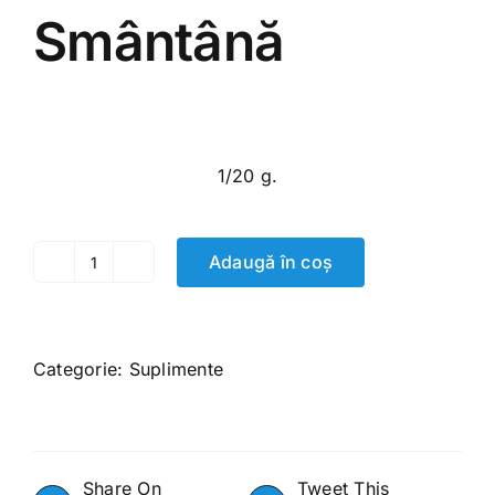
Smântână
25.00
MDL
1/20 g.
Adaugă în coș
Cantitate
Smântână
Categorie:
Suplimente
Share On
Tweet This