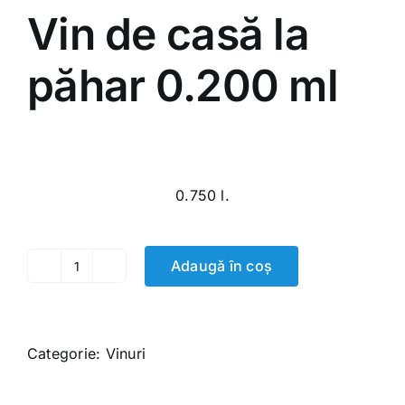
Vin de casă la
păhar 0.200 ml
40.00
MDL
0.750 l.
Adaugă în coș
Cantitate
Vin
de
casă
Categorie:
Vinuri
la
păhar