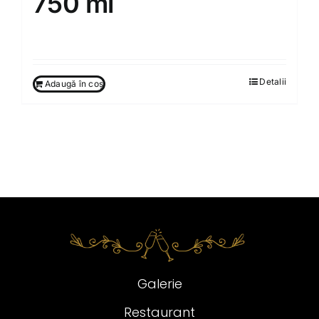
750 ml
260.00
MDL
Detalii
Adaugă în coș
Galerie
Restaurant