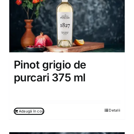
Pinot grigio de
purcari 375 ml
130.00
MDL
Detalii
Adaugă în coș