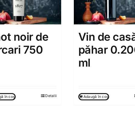
ot noir de
Vin de casă
rcari 750
păhar 0.2
ml
00
MDL
40.00
MDL
Detalii
ă în coș
Adaugă în coș