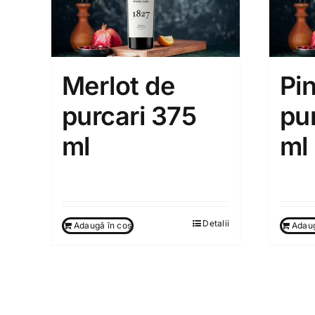
Merlot de
Pin
purcari 375
pu
ml
ml
130.00
MDL
260.
Detalii
Adaugă în coș
Adaug