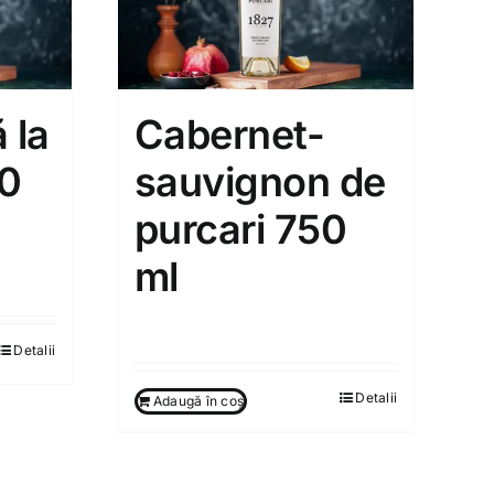
 la
Cabernet-
00
sauvignon de
purcari 750
ml
260.00
MDL
Detalii
Detalii
Adaugă în coș