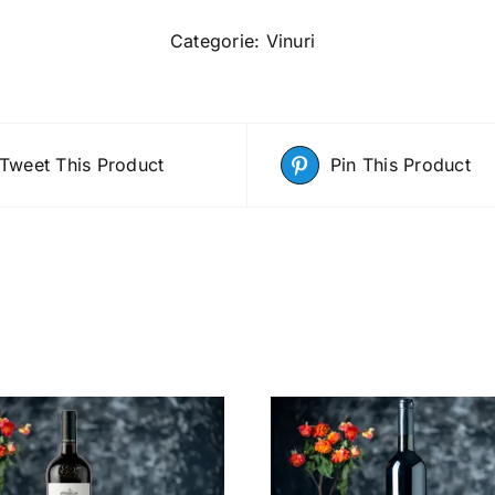
de
pucari
Categorie:
Vinuri
375
ml
Tweet This Product
Pin This Product