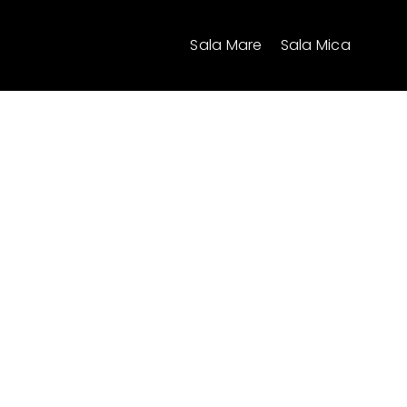
Skip
to
Sala Mare
Sala Mica
content