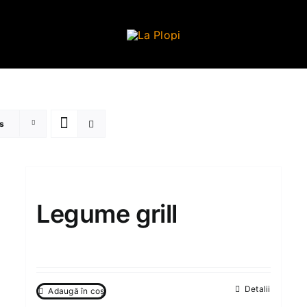
s
Legume grill
90.00
MDL
Detalii
Adaugă în coș