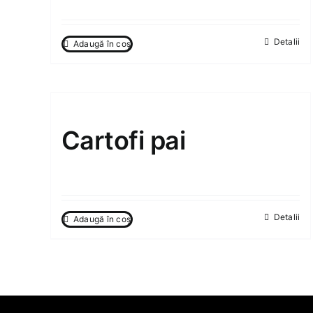
Detalii
Adaugă în coș
Cartofi pai
50.00
MDL
Detalii
Adaugă în coș