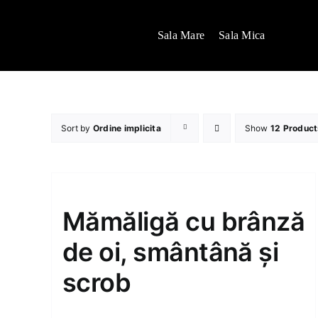
Skip
to
Sala Mare
Sala Mica
content
Sort by
Ordine implicita
Show
12 Product
Mămăligă cu brânză
de oi, smântână și
scrob
80.00
MDL