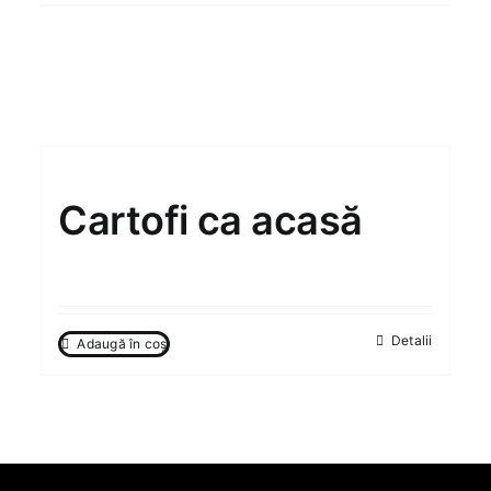
Cartofi ca acasă
75.00
MDL
Detalii
Adaugă în coș