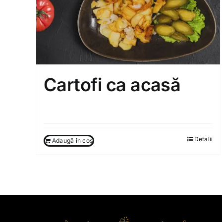
Cartofi ca acasă
75.00
MDL
Detalii
Adaugă în coș