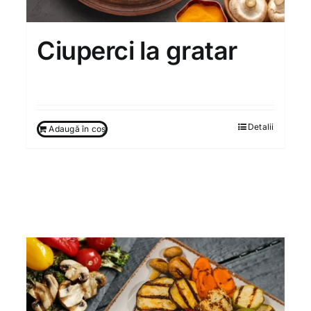
Ciuperci la gratar
80.00
MDL
Detalii
Adaugă în coș