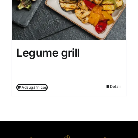
Legume grill
90.00
MDL
Detalii
Adaugă în coș