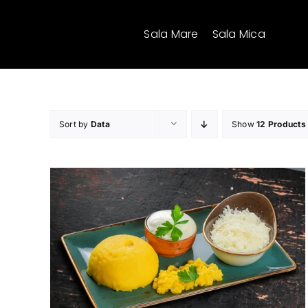
Skip
to
Sala Mare
Sala Mica
content
Sort by
Data
Show
12 Products