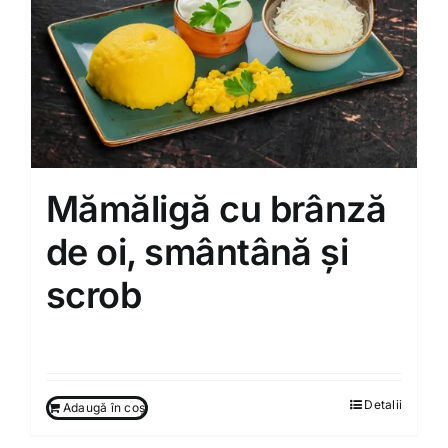
Mămăligă cu brânză
de oi, smântână și
scrob
80.00
MDL
Detalii
Adaugă în coș