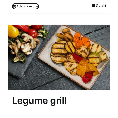
Detalii
Adaugă în coș
Legume grill
90.00
MDL