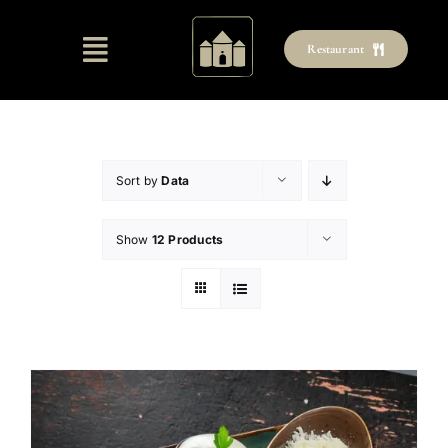
Skip
to
Restaurant
content
Sort by
Data
Show
12 Products