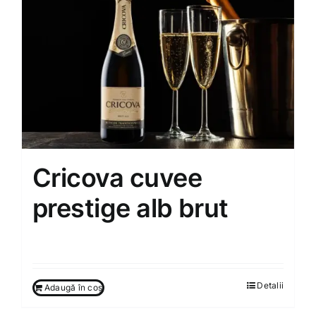
Cricova cuvee
prestige alb brut
300.00
MDL
Detalii
Adaugă în coș