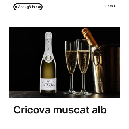
Detalii
Adaugă în coș
Cricova muscat alb
160.00
MDL