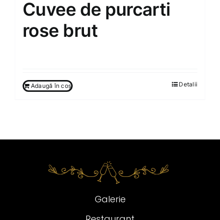
Cuvee de purcarti
rose brut
350.00
MDL
Detalii
Adaugă în coș
Galerie
Restaurant