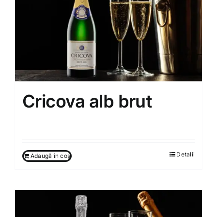
Cricova alb brut
250.00
MDL
Detalii
Adaugă în coș