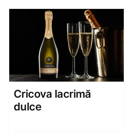
Cricova lacrimă
dulce
160.00
MDL