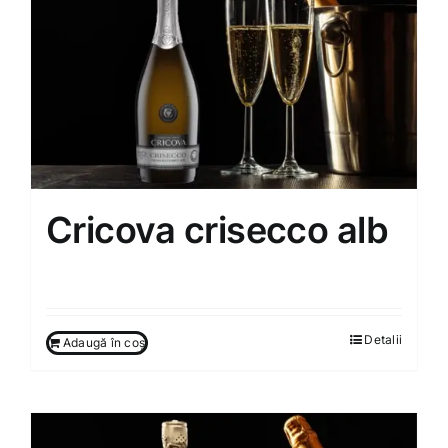
Cricova crisecco alb
160.00
MDL
Detalii
Adaugă în coș