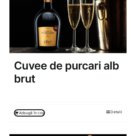
Cuvee de purcari alb
brut
350.00
MDL
Detalii
Adaugă în coș