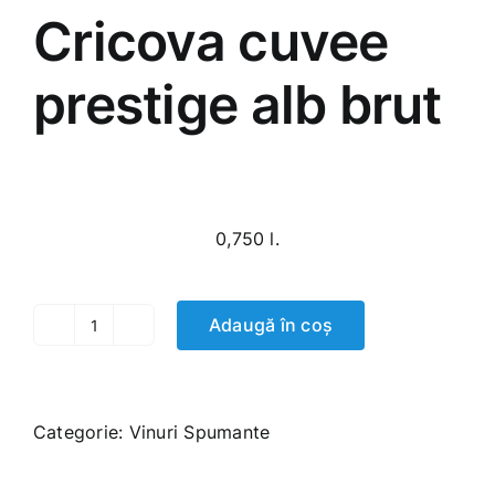
Cricova cuvee
prestige alb brut
300.00
MDL
0,750 l.
Adaugă în coș
Cantitate
Cricova
cuvee
prestige
Categorie:
Vinuri Spumante
alb
brut