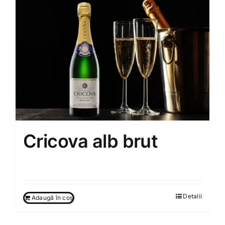
Cricova alb brut
250.00
MDL
Detalii
Adaugă în coș