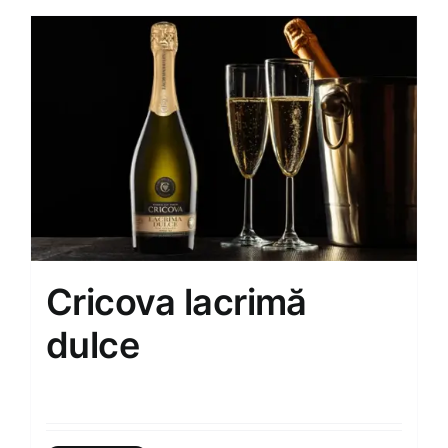
Cricova lacrimă
dulce
160.00
MDL