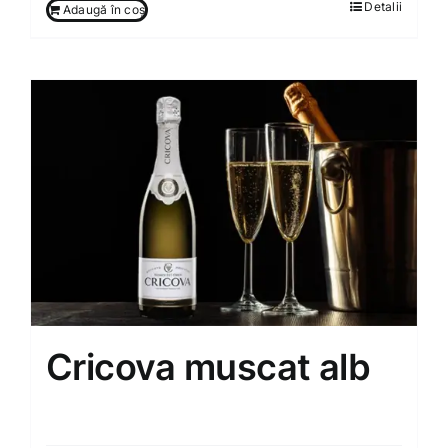
Detalii
Adaugă în coș
Cricova muscat alb
160.00
MDL