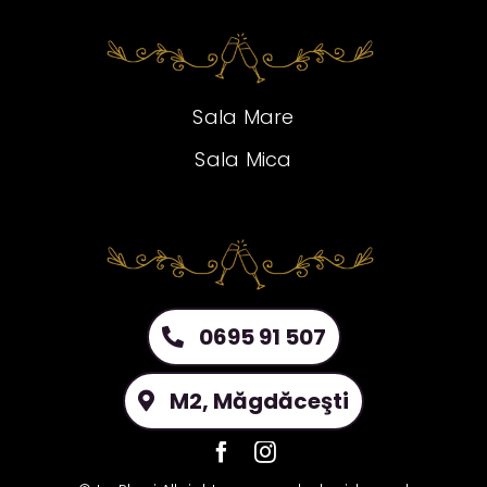
Sala Mare
Sala Mica
0695 91 507
M2, Măgdăceşti