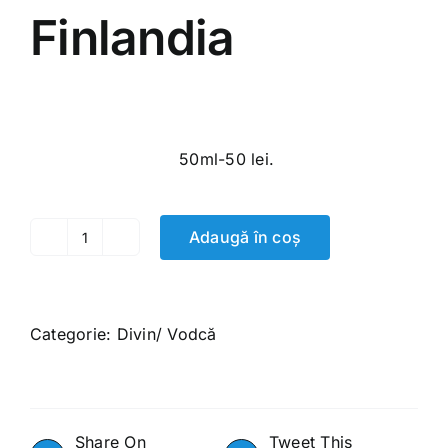
Finlandia
70.00
MDL
50ml-50 lei.
Adaugă în coș
Cantitate
Finlandia
Categorie:
Divin/ Vodcă
Share On
Tweet This