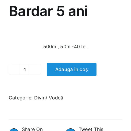
Bardar 5 ani
250.00
MDL
500ml, 50ml-40 lei.
Adaugă în coș
Cantitate
Bardar
5
ani
Categorie:
Divin/ Vodcă
Share On
Tweet This