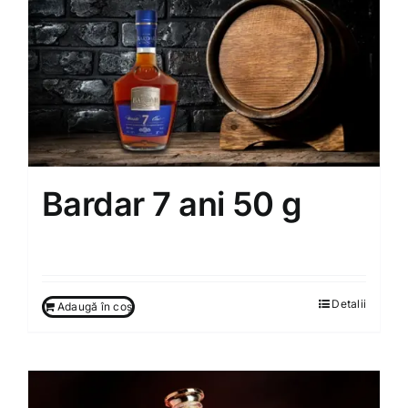
Bardar 7 ani 50 g
60.00
MDL
Detalii
Adaugă în coș