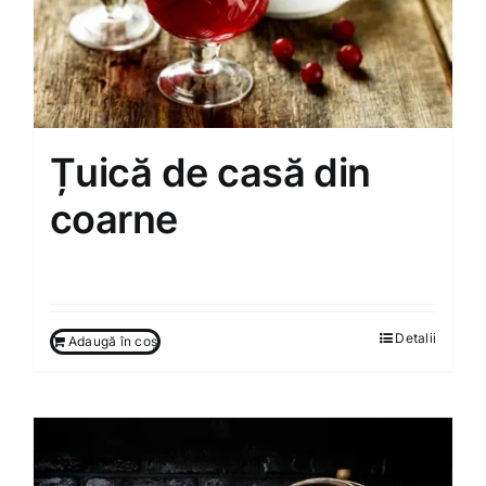
Țuică de casă din
coarne
60.00
MDL
Detalii
Adaugă în coș