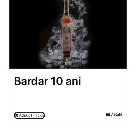
Bardar 10 ani
600.00
MDL
Detalii
Adaugă în coș