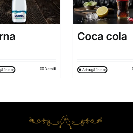
rna
Coca cola
0
MDL
25.00
MDL
Detalii
ă în coș
Adaugă în coș