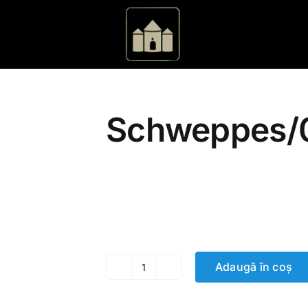
Schweppes/0
25.00
MDL
Adaugă în coș
Cantitate
Schweppes/0.33