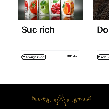
Suc rich
Do
65.00
MDL
35.0
Detalii
Adaugă în coș
Adaug