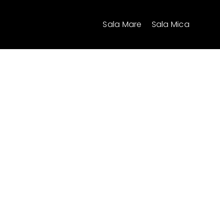
Skip
to
Sala Mare
Sala Mica
content