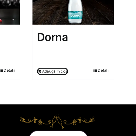
Dorna
55.00
MDL
Detalii
Detalii
Adaugă în coș