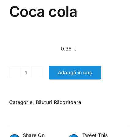
Coca cola
25.00
MDL
0.35 l.
Adaugă în coș
Cantitate
Coca
cola
Categorie:
Băuturi Răcoritoare
Share On
Tweet This