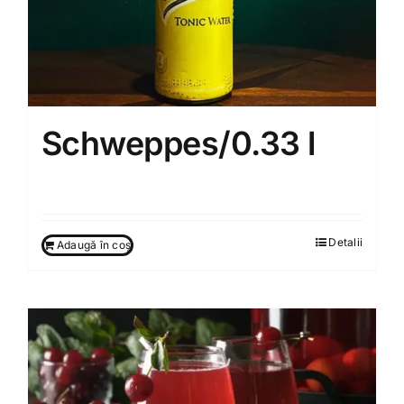
Schweppes/0.33 l
25.00
MDL
Detalii
Adaugă în coș