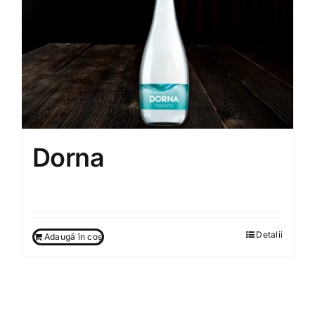
Dorna
55.00
MDL
Detalii
Adaugă în coș