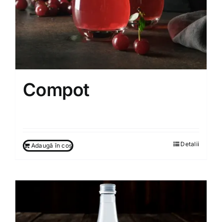
Compot
80.00
MDL
Detalii
Adaugă în coș