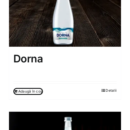
Dorna
35.00
MDL
Detalii
Adaugă în coș