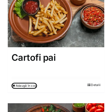
Cartofi pai
50.00
MDL
Detalii
Adaugă în coș