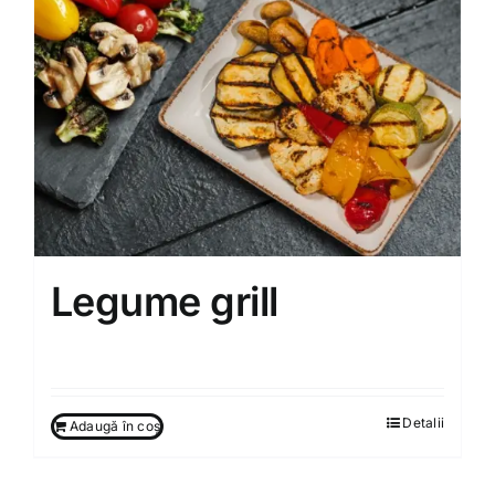
Legume grill
90.00
MDL
Detalii
Adaugă în coș