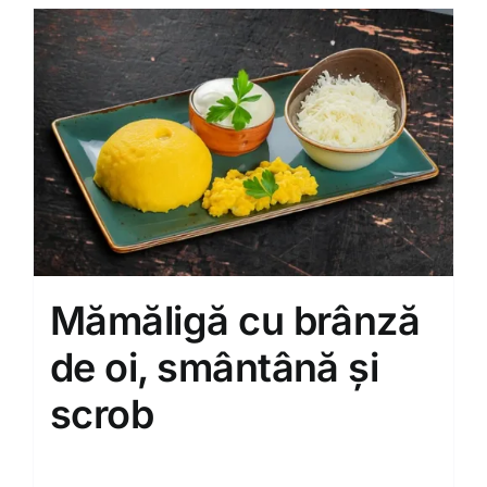
Mămăligă cu brânză
de oi, smântână și
scrob
80.00
MDL