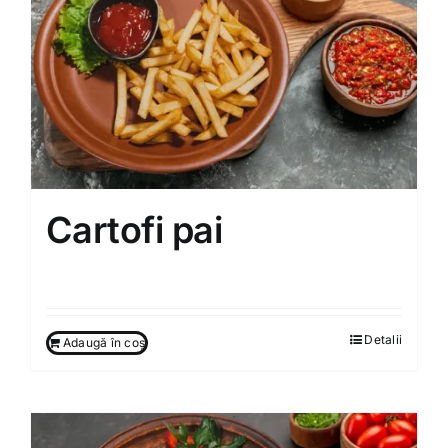
Cartofi pai
50.00
MDL
Detalii
Adaugă în coș