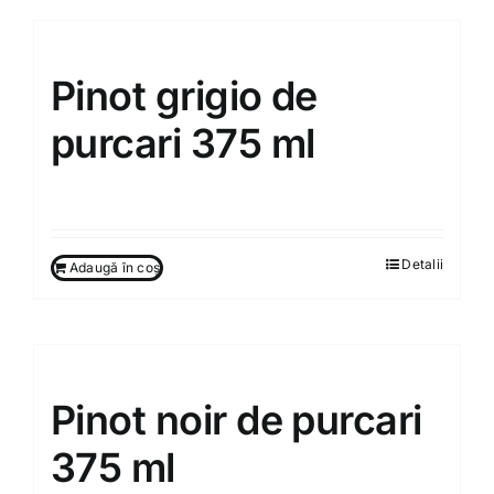
Pinot grigio de
purcari 375 ml
130.00
MDL
Detalii
Adaugă în coș
Pinot noir de purcari
375 ml