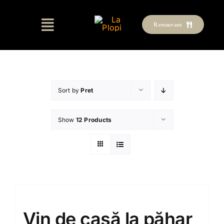
Skip
to
Restaurant
content
Sort by
Pret
Show
12 Products
Vin de casă la păhar