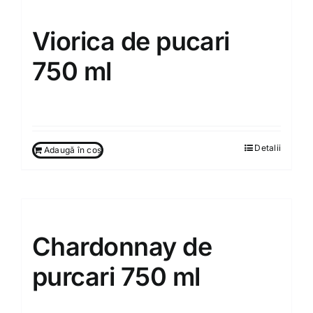
Viorica de pucari
750 ml
260.00
MDL
Detalii
Adaugă în coș
Chardonnay de
purcari 750 ml
260.00
MDL